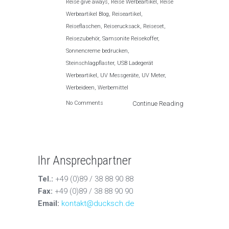
Reise give aways
,
Reise Werbeartikel
,
Reise
Werbeartikel Blog
,
Reiseartikel
,
Reiseflaschen
,
Reiserucksack
,
Reiseset
,
Reisezubehör
,
Samsonite Reisekoffer
,
Sonnencreme bedrucken
,
Steinschlagpflaster
,
USB Ladegerät
Werbeartikel
,
UV Messgeräte
,
UV Meter
,
Werbeideen
,
Werbemittel
No Comments
Continue Reading
Ihr Ansprechpartner
Tel.:
+49 (0)89 / 38 88 90 88
Fax:
+49 (0)89 / 38 88 90 90
Email:
kontakt@ducksch.de